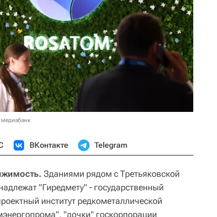
 медиабанк
С
ВКонтакте
Telegram
ижимость.
Зданиями рядом с Третьяковской
надлежат "Гиредмету" - государственный
проектный институт редкометаллической
энергопрома", "дочки" госкорпорации