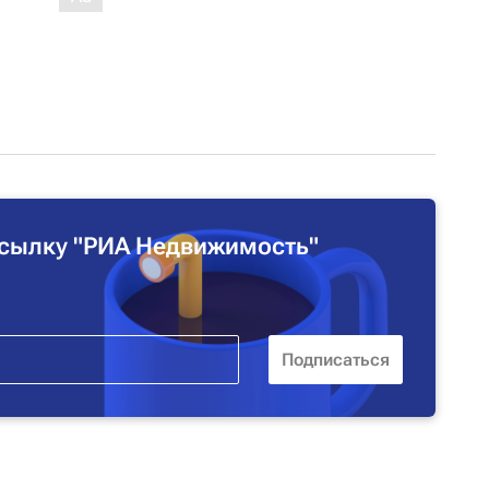
сылку "РИА Недвижимость"