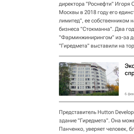
директора "Роснефти" Игоря 
Москвы в 2018 году его един
лимитед", ее собственником 
бизнеса "Стокманна". Два год
"Фарминжинирингом" из-за до
"Гиредмета" выставили на тор
Эк
сп
6 фев
Представитель Hutton Develop
здание "Гиредмета". Она може
Панченко, уверяет человек, б