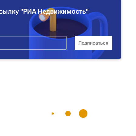
сылку "РИА Недвижимость"