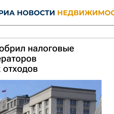
добрил налоговые
ераторов
 отходов