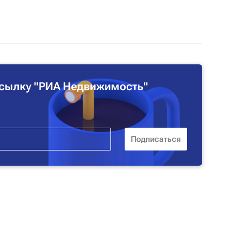
сылку "РИА Недвижимость"