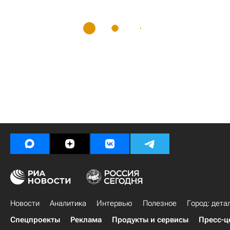
Новости
Аналитика
Интервью
Полезное
Город: дета
Спецпроекты
Реклама
Продукты и сервисы
Пресс-ц