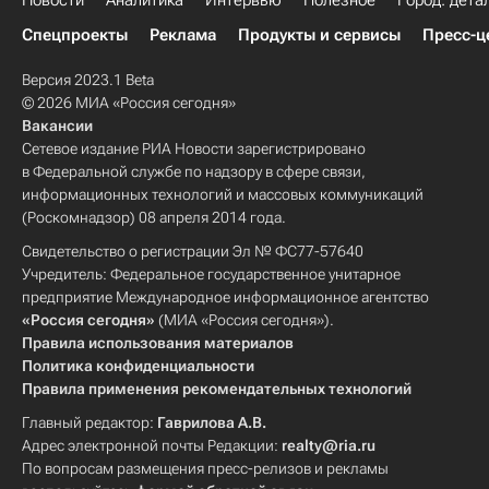
Новости
Аналитика
Интервью
Полезное
Город: дета
Спецпроекты
Реклама
Продукты и сервисы
Пресс-ц
Версия 2023.1 Beta
© 2026 МИА «Россия сегодня»
Вакансии
Сетевое издание РИА Новости зарегистрировано
в Федеральной службе по надзору в сфере связи,
информационных технологий и массовых коммуникаций
(Роскомнадзор) 08 апреля 2014 года.
Свидетельство о регистрации Эл № ФС77-57640
Учредитель: Федеральное государственное унитарное
предприятие Международное информационное агентство
«Россия сегодня»
(МИА «Россия сегодня»).
Правила использования материалов
Политика конфиденциальности
Правила применения рекомендательных технологий
Главный редактор:
Гаврилова А.В.
Адрес электронной почты Редакции:
realty@ria.ru
По вопросам размещения пресс-релизов и рекламы