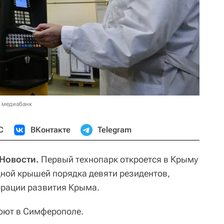
в медиабанк
С
ВКонтакте
Telegram
Новости.
Первый технопарк откроется в Крыму
дной крышей порядка девяти резидентов,
орации развития Крыма.
оют в Симферополе.