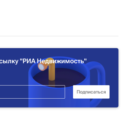
сылку "РИА Недвижимость"