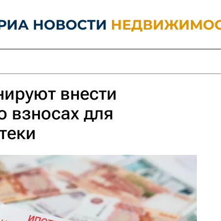
нируют внести
о взносах для
теки