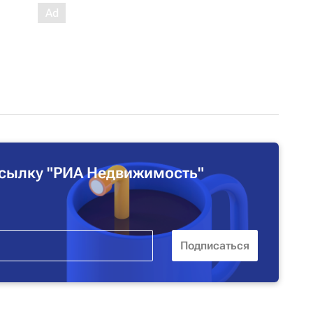
сылку "РИА Недвижимость"