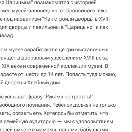
мя Царицына" познакомятся с историей
ожен музей-заповедник, от бронзового века
е под названием "Как строили дворцы в XVIII
одил дворцы и павильоны в "Царицыно" и как
назад.
ском музее заработают еще три выставочных
освящены дворцовым увеселениям XVIII века,
XIX веке и современной коллекции музея. В
зрасте от шести до 14 лет. Попасть туда можно,
ой дворец и Хлебный дом.
не услышат фразу "Руками не трогать!"
вободного познания. Ребенок должен не только
вать, осязать его. Хотелось бы отметить, что
на семейную аудиторию — мы с удовольствием
телей вместе с мамами, папами, бабушками