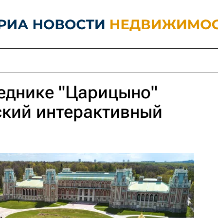
еднике "Царицыно"
ский интерактивный