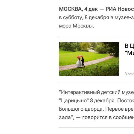
МОСКВА, 4 дек — РИА Новос
в субботу, 8 декабря в музее
мэра Москвы.
В 
"М
3 сен
"Интерактивный детский музе
"Царицыно" 8 декабря. Посто
Большого дворца. Первое врем
зала", — говорится в сообще