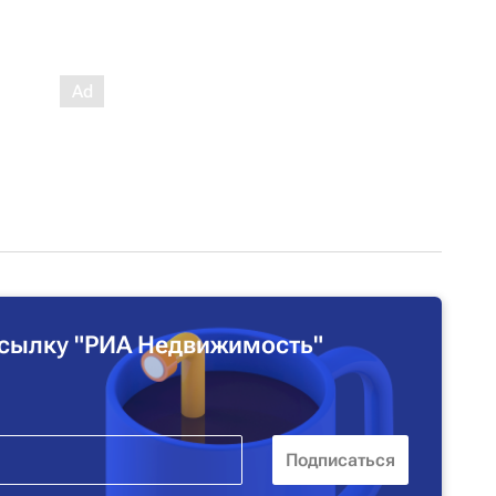
сылку "РИА Недвижимость"