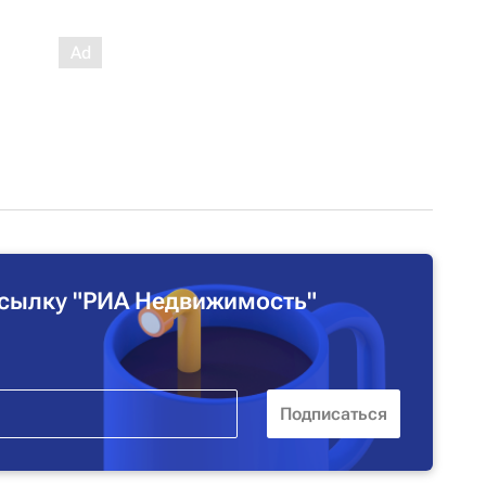
сылку "РИА Недвижимость"