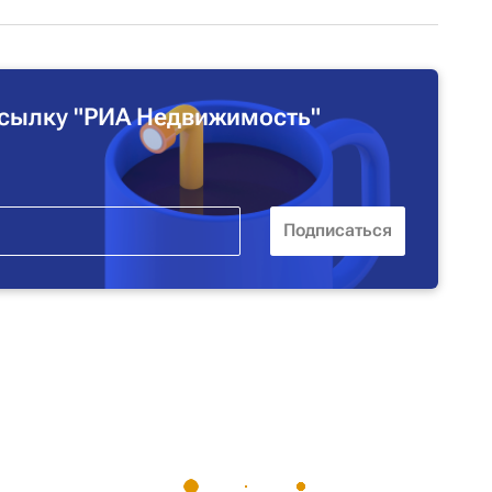
сылку "РИА Недвижимость"