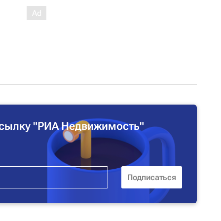
сылку "РИА Недвижимость"