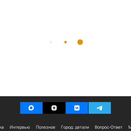
ка
Интервью
Полезное
Город: детали
Вопрос-Ответ
М