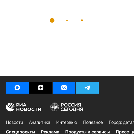
Новости
Аналитика
Интервью
Полезное
Город: дета
Спецпроекты
Реклама
Продукты и сервисы
Пресс-ц