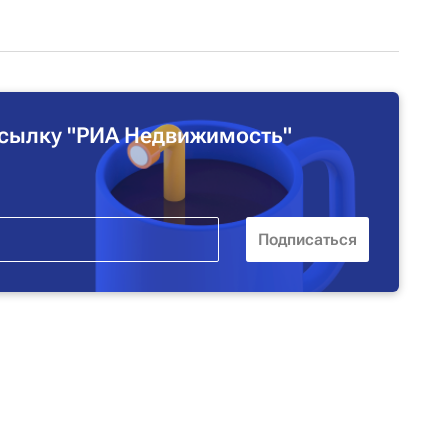
сылку "РИА Недвижимость"