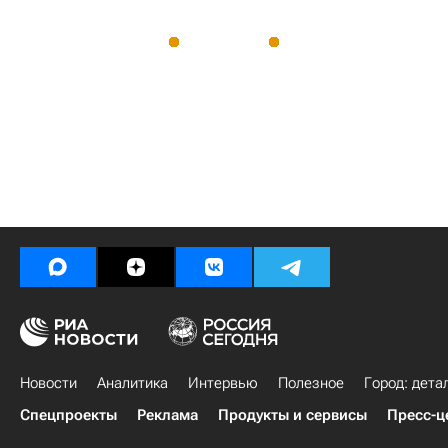
Новости
Аналитика
Интервью
Полезное
Город: дета
Спецпроекты
Реклама
Продукты и сервисы
Пресс-ц