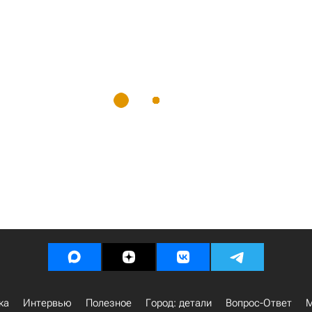
ка
Интервью
Полезное
Город: детали
Вопрос-Ответ
М