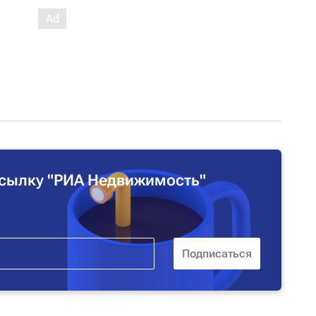
сылку "РИА Недвижимость"