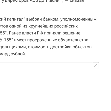
ту директоров АСВ до 1 июля ", — сказал
ский капитал" выбран банком, уполномоченным
ктов одной из крупнейших российских
55". Ранее власти РФ приняли решение
СУ-155" имеет просроченные обязательства
дольщиками, стоимость достройки объектов
иард рублей.