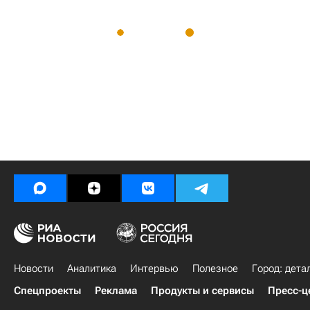
Новости
Аналитика
Интервью
Полезное
Город: дета
Спецпроекты
Реклама
Продукты и сервисы
Пресс-ц