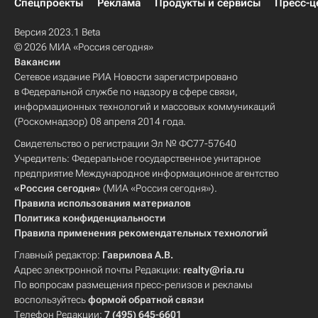
Спецпроекты
Реклама
Продукты и сервисы
Пресс-ц
Версия 2023.1 Beta
© 2026 МИА «Россия сегодня»
Вакансии
Сетевое издание РИА Новости зарегистрировано
в Федеральной службе по надзору в сфере связи,
информационных технологий и массовых коммуникаций
(Роскомнадзор) 08 апреля 2014 года.
Свидетельство о регистрации Эл № ФС77-57640
Учредитель: Федеральное государственное унитарное
предприятие Международное информационное агентство
«Россия сегодня»
(МИА «Россия сегодня»).
Правила использования материалов
Политика конфиденциальности
Правила применения рекомендательных технологий
Главный редактор:
Гаврилова А.В.
Адрес электронной почты Редакции:
realty@ria.ru
По вопросам размещения пресс-релизов и рекламы
воспользуйтесь
формой обратной связи
Телефон Редакции:
7 (495) 645-6601