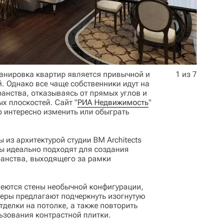
анировка квартир является привычной и
1 из 7
. Однако все чаще собственники идут на
анства, отказываясь от прямых углов и
х плоскостей. Сайт "
РИА Недвижимость
"
о интересно изменить или обыграть
 из архитектурой студии BM Architects
ны идеально подходят для создания
ранства, выходящего за рамки
меются стены необычной конфигурации,
неры предлагают подчеркнуть изогнутую
делки на потолке, а также повторить
ьзования контрастной плитки.