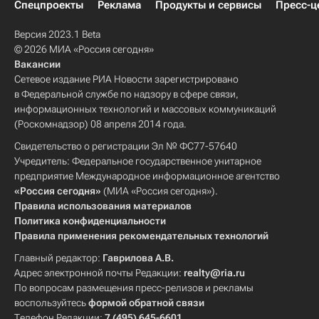
Спецпроекты
Реклама
Продукты и сервисы
Пресс-ц
Версия 2023.1 Beta
© 2026 МИА «Россия сегодня»
Вакансии
Сетевое издание РИА Новости зарегистрировано
в Федеральной службе по надзору в сфере связи,
информационных технологий и массовых коммуникаций
(Роскомнадзор) 08 апреля 2014 года.
Свидетельство о регистрации Эл № ФС77-57640
Учредитель: Федеральное государственное унитарное
предприятие Международное информационное агентство
«Россия сегодня»
(МИА «Россия сегодня»).
Правила использования материалов
Политика конфиденциальности
Правила применения рекомендательных технологий
Главный редактор:
Гаврилова А.В.
Адрес электронной почты Редакции:
realty@ria.ru
По вопросам размещения пресс-релизов и рекламы
воспользуйтесь
формой обратной связи
Телефон Редакции:
7 (495) 645-6601