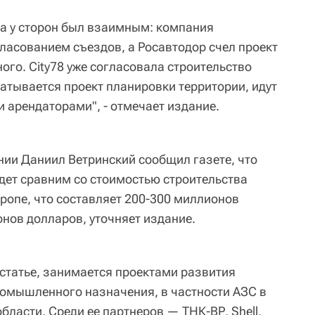
та у сторон был взаимным: компания
гласованием съездов, а Росавтодор счел проект
ого. City78 уже согласовала строительство
атывается проект планировки территории, идут
 арендаторами", - отмечает издание.
ии Даниил Ветринский сообщил газете, что
удет сравним со стоимостью строительства
ропе, что составляет 200-300 миллионов
онов долларов, уточняет издание.
 статье, занимается проектами развития
ромышленного назначения, в частности АЗС в
бласти. Среди ее партнеров — TНК-ВР, Shell,