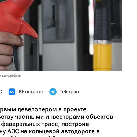
в медиабанк
С
ВКонтакте
Telegram
первым девелопером в проекте
ьству частными инвесторами объектов
 федеральных трасс, построив
у АЗС на кольцевой автодороге в