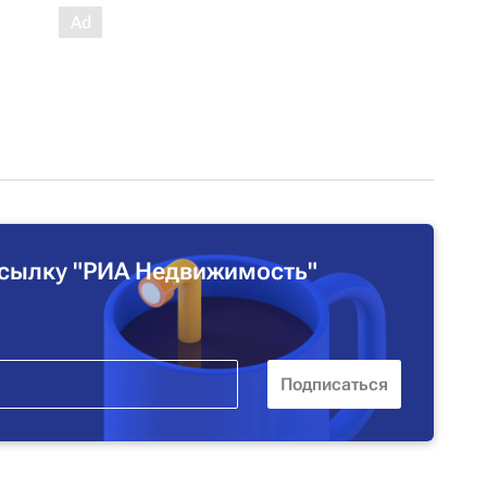
сылку "РИА Недвижимость"