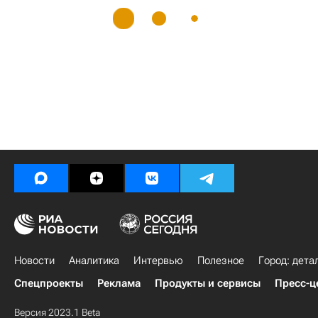
Новости
Аналитика
Интервью
Полезное
Город: дета
Спецпроекты
Реклама
Продукты и сервисы
Пресс-ц
Версия 2023.1 Beta