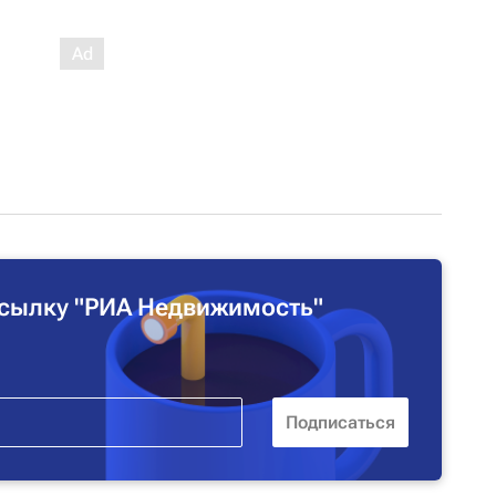
сылку "РИА Недвижимость"