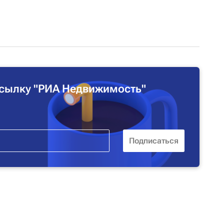
сылку "РИА Недвижимость"