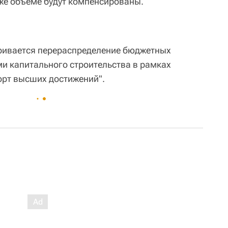
 же объёме будут компенсированы.
ривается перераспределение бюджетных
и капитального строительства в рамках
орт высших достижений".