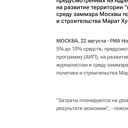
предусмотренных на Адре
на развитие территории 
среду заммэра Москвы по
и строительства Марат Ху
МОСКВА, 22 августа - РИА Н
5% до 10% средств, предусмо
программу (АИП), на развити
журналистам в среду заммэр
политики и строительства Ма
"Затраты планируются на уров
результате экономии", - пояс