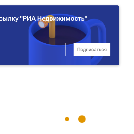
сылку "РИА Недвижимость"