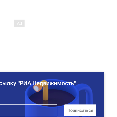
сылку "РИА Недвижимость"