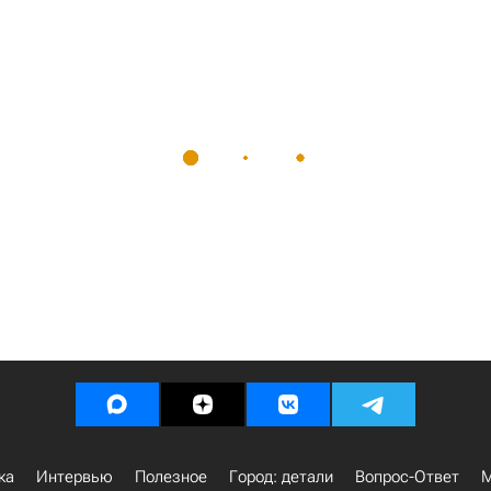
ка
Интервью
Полезное
Город: детали
Вопрос-Ответ
М