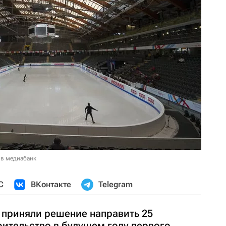
 в медиабанк
С
ВКонтакте
Telegram
 приняли решение направить 25
оительство в будущем году первого