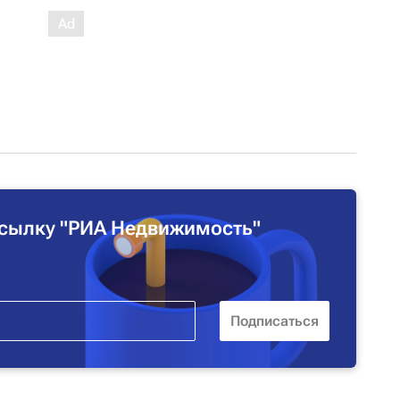
сылку "РИА Недвижимость"