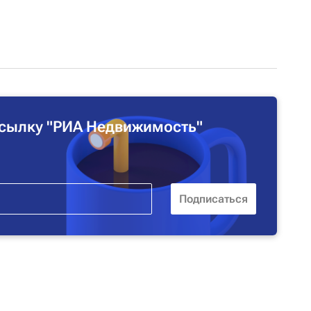
сылку "РИА Недвижимость"