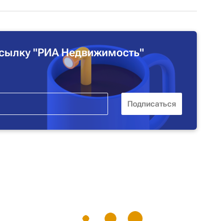
сылку "РИА Недвижимость"