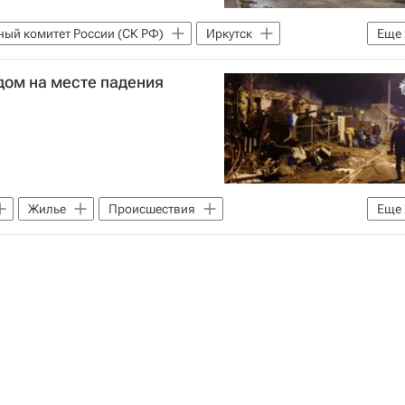
ный комитет России (СК РФ)
Иркутск
Еще
ия
 дом на месте падения
Жилье
Происшествия
Еще
К РФ)
Крушение Су-30 в Иркутске