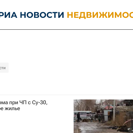
сти
ма при ЧП с Су-30,
ое жилье