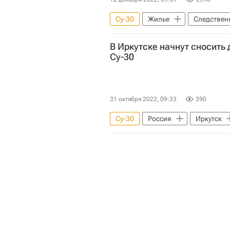
Су-30
Жилье
Следствен
Игорь Кобзев
Происшеств
В Иркутске начнут сносить
Су-30
31 октября 2022, 09:33
390
Су-30
Россия
Иркутск
Следственный комитет России (С