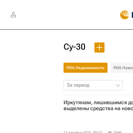
Су-30
РИА Недвижимость
РИА Ново
За период
Иркутянам, лишившимся до
выделены средства на нов
12 декабря 2022, 09:07
2596