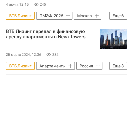
4 июня, 12:15
245
ВТБ Лизинг
ПМЭФ-2026
Москва
Еще
6
Виталий Сергейчук
ПИК
ВТБ Лизинг передал в финансовую
ГК "ПИК"
Офисы
аренду апартаменты в Neva Towers
Коммерческая недвижимость
Банки
25 марта 2024, 12:36
282
ВТБ Лизинг
Апартаменты
Россия
Еще
3
Коммерческая недвижимость
Офисы
Бизнес-центры