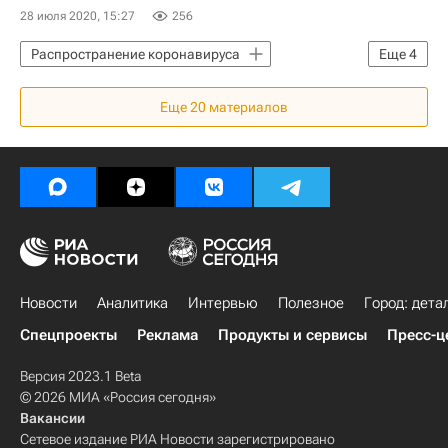
28 июля 2020, 15:27
256
Распространение коронавируса
Еще
4
Лондон
Великобритания
Еще
20
материалов
Торговая недвижимость
Коронавирус COVID-19
Новости
Аналитика
Интервью
Полезное
Город: дета
Спецпроекты
Реклама
Продукты и сервисы
Пресс-ц
Версия 2023.1 Beta
© 2026 МИА «Россия сегодня»
Вакансии
Сетевое издание РИА Новости зарегистрировано