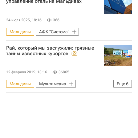
управление отель на Мальдивах
24 июля 2025, 18:16
366
Мальдивы
АФК "Система"
Рай, который мы заслужили: грязные
тайны известных курортов
12 февраля 2019, 13:16
36865
Мальдивы
Мультимедиа
Еще
6
Мультимедиа – РИА Недвижимость
Гавайи
Греция
Калифорния
Доминикана
Гоа