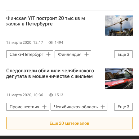
Финская YIT построит 20 тыс кв м
жилья в Петербурге
18 марта 2020, 12:17
1494
Санкт-Петербург
Финляндия
Еще
3
Жилье
Строительство
Следователи обвинили челябинского
Девелоперы
депутата в мошенничестве с жильем
11 марта 2020, 10:36
1513
Происшествия
Челябинская область
Еще
3
Следственный комитет России (СК РФ)
Еще
20
материалов
Жилье
Криминал