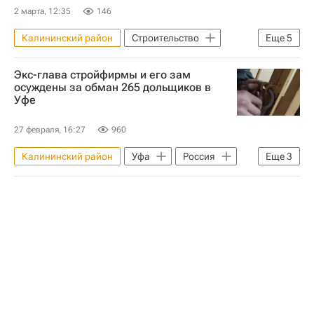
2 марта, 12:35
146
Калининский район
Строительство
Еще
5
Санкт-Петербург
Москва
Экс-глава стройфирмы и его зам
Вадим Мошкович
Level Group
осуждены за обман 265 дольщиков в
Уфе
Русагро
27 февраля, 16:27
960
Калининский район
Уфа
Россия
Еще
3
Обманутые дольщики в России
Криминал
Жилье