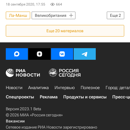
18 сентября 2020, 17:55
664
Ла-Манш
Великобритания
Еще
2
Диана, принцесса Уэльская
Жилье
Еще
20
материалов
Новости
Аналитика
Интервью
Полезное
Город: дета
Спецпроекты
Реклама
Продукты и сервисы
Пресс-ц
Версия 2023.1 Beta
© 2026 МИА «Россия сегодня»
Вакансии
Сетевое издание РИА Новости зарегистрировано