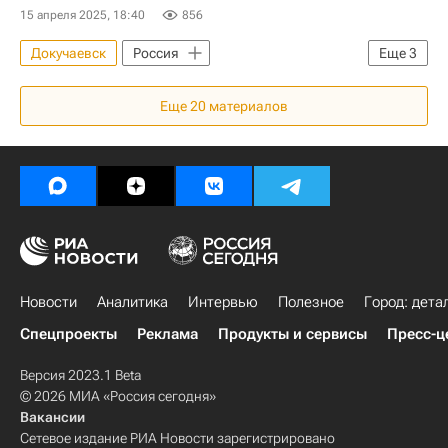
15 апреля 2025, 18:40
856
Докучаевск
Россия
Еще
3
Донецкая Народная Республика
Еще
20
материалов
Владимир Путин
Денис Пушилин
Новости
Аналитика
Интервью
Полезное
Город: дета
Спецпроекты
Реклама
Продукты и сервисы
Пресс-ц
Версия 2023.1 Beta
© 2026 МИА «Россия сегодня»
Вакансии
Сетевое издание РИА Новости зарегистрировано