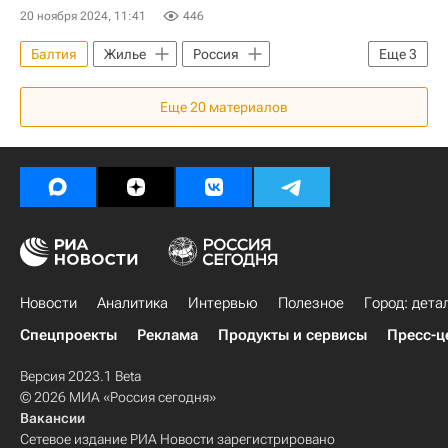
20 ноября 2024, 11:41
446
Балтия
Жилье
Россия
Еще
3
Москва
Марат Хуснуллин
Еще
20
материалов
Совет Федерации РФ
Новости
Аналитика
Интервью
Полезное
Город: дета
Спецпроекты
Реклама
Продукты и сервисы
Пресс-ц
Версия 2023.1 Beta
© 2026 МИА «Россия сегодня»
Вакансии
Сетевое издание РИА Новости зарегистрировано