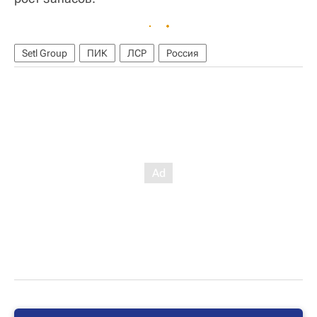
Setl Group
ПИК
ЛСР
Россия