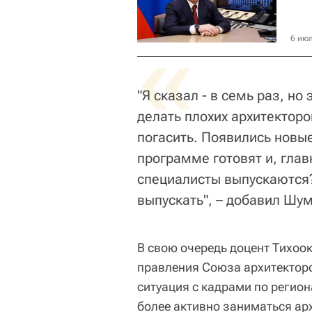
«
6 июл
"Я сказал - в семь раз, но
делать плохих архитекторов
погасить. Появились новые
программе готовят и, главн
специалисты выпускаются?
выпускать", – добавил Шу
В свою очередь доцент Тихоок
правления Союза архитекторо
ситуация с кадрами по регион
более активно заниматься а