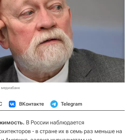
в медиабанк
С
ВКонтакте
Telegram
жимость.
В России наблюдается
хитекторов - в стране их в семь раз меньше на
 и Америке, заявил журналистам на