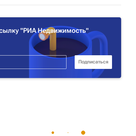
сылку "РИА Недвижимость"