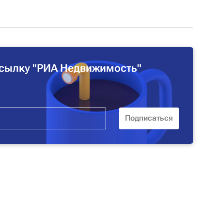
сылку "РИА Недвижимость"