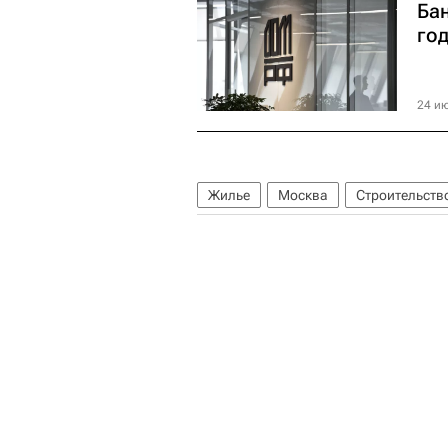
Ба
год
24 ию
Жилье
Москва
Строительств