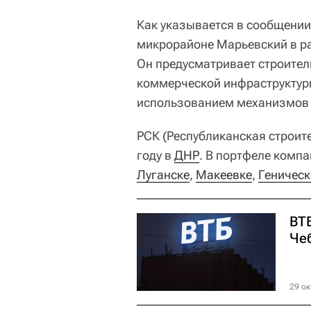
Как указывается в сообщении
микрорайоне Марьевский в р
Он предусматривает строител
коммерческой инфраструктуры
использованием механизмов 
РСК (Республиканская строит
году в
ДНР
. В портфеле комп
Луганске
,
Макеевке
,
Геническ
ВТ
Че
29 ок