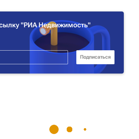
сылку "РИА Недвижимость"