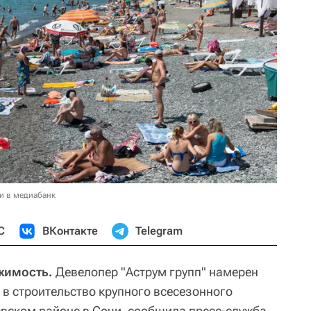
и в медиабанк
С
ВКонтакте
Telegram
жимость.
Девелопер "Аструм групп" намерен
 в строительство крупного всесезонного
вском районе в Сочи, сообщила пресс-служба