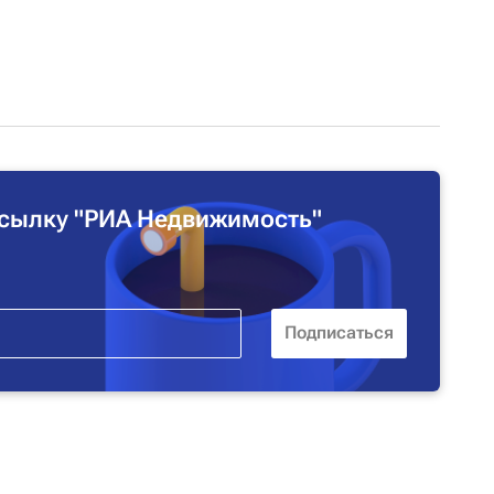
сылку "РИА Недвижимость"