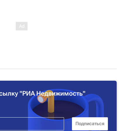
сылку "РИА Недвижимость"