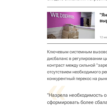
"Ян
выр
12 ма
Ключевым системным вызовом 
дисбаланс в регулировании ц
контраст между сильной "зар
отсутствием необходимого р
«
конкурентный перекос на рын
"Назрела необходимость о
сформировать более сбал