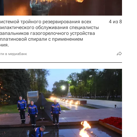
системой тройного резервирования всех
4 из 8
филактического обслуживания специалисты
запальников газогорелочного устройства
 платиновой спирали с применением
ния.
ти в медиабанк