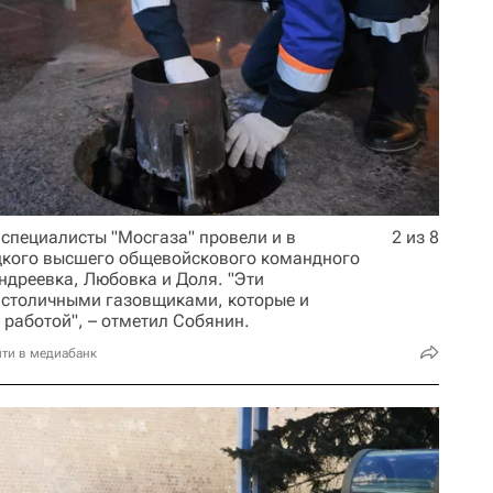
 специалисты "Мосгаза" провели и в
2 из 8
ецкого высшего общевойскового командного
ндреевка, Любовка и Доля. "Эти
столичными газовщиками, которые и
 работой", – отметил Собянин.
ти в медиабанк