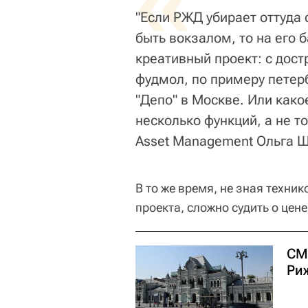
«
"Если РЖД убирает оттуда 
быть вокзалом, то на его 
креативный проект: с дос
фудмол, по примеру петер
"Депо" в Москве. Или како
несколько функций, а не то
Asset Management Ольга 
В то же время, не зная техни
проекта, сложно судить о цен
СМ
Ри