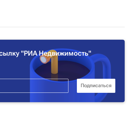
сылку "РИА Недвижимость"