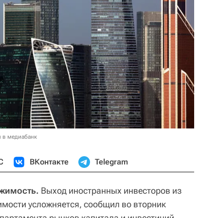
и в медиабанк
С
ВКонтакте
Telegram
ижимость.
Выход иностранных инвесторов из
имости усложняется, сообщил во вторник
партамента рынков капитала и инвестиций