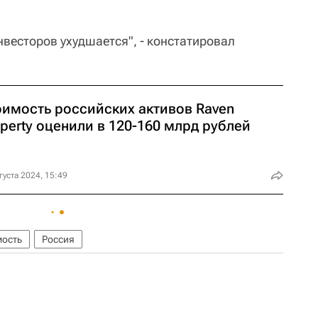
весторов ухудшается", - констатировал
оимость российских активов Raven
perty оценили в 120-160 млрд рублей
густа 2024, 15:49
мость
Россия