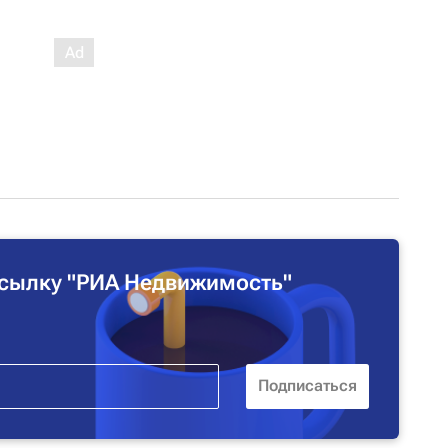
сылку "РИА Недвижимость"