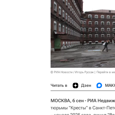
© РИА Новости / Игорь Руссак
Перейти в м
Читать в
Дзен
МАК
МОСКВА, 6 сен - РИА Недви
тюрьмы "Кресты" в Санкт-Пете
– начале 2025 года, пишут
"Ве