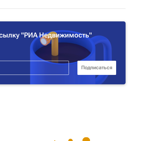
сылку "РИА Недвижимость"