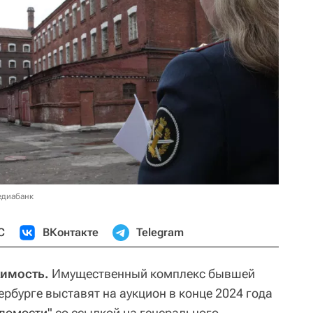
едиабанк
С
ВКонтакте
Telegram
жимость.
Имущественный комплекс бывшей
рбурге выставят на аукцион в конце 2024 года
домости"
со ссылкой на генерального