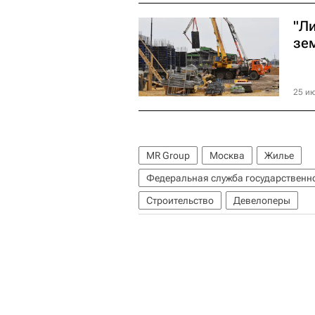
"Ли
зе
25 ию
MR Group
Москва
Жилье
Федеральная служба государственно
Строительство
Девелоперы