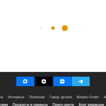
ка
Интервью
Полезное
Город: детали
Вопрос-Ответ
М
лама
Продукты и сервисы
Пресс-центр
Блог редакции