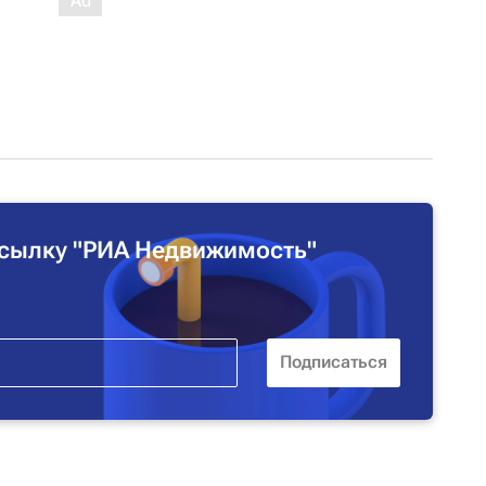
сылку "РИА Недвижимость"