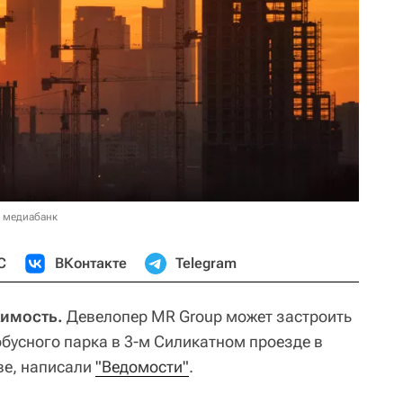
в медиабанк
С
ВКонтакте
Telegram
жимость.
Девелопер MR Group может застроить
бусного парка в 3-м Силикатном проезде в
е, написали
"Ведомости"
.