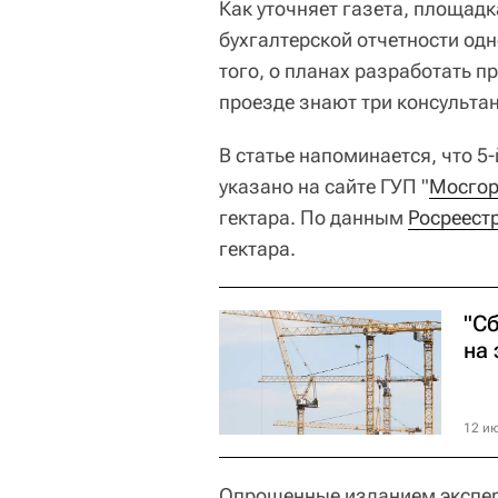
Как уточняет газета, площадк
бухгалтерской отчетности од
того, о планах разработать п
проезде знают три консульта
В статье напоминается, что 5
указано на сайте ГУП "
Мосгор
гектара. По данным
Росреест
гектара.
"С
на
12 ию
Опрошенные изданием экспе